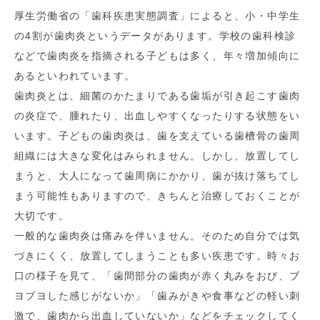
厚生労働省の「歯科疾患実態調査」によると、小・中学生
の4割が歯肉炎というデータがあります。学校の歯科検診
などで歯肉炎を指摘される子どもは多く、年々増加傾向に
あるといわれています。
歯肉炎とは、細菌のかたまりである歯垢が引き起こす歯肉
の炎症で、腫れたり、出血しやすくなったりする状態をい
います。子どもの歯肉炎は、歯を支えている歯槽骨の歯周
組織には大きな変化はみられません。しかし、放置してし
まうと、大人になって歯周病にかかり、歯が抜け落ちてし
まう可能性もありますので、きちんと治療しておくことが
大切です。
一般的な歯肉炎は痛みを伴いません。そのため自分では気
づきにくく、放置してしまうことも多い疾患です。時々お
口の様子を見て、「歯間部分の歯肉が赤く丸みをおび、ブ
ヨブヨした感じがないか」「歯みがきや食事などの軽い刺
激で、歯肉から出血していないか」などをチェックしてく