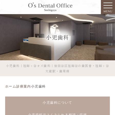
MENU
小児歯科
小児歯科｜祖師ヶ谷オズ歯科｜世田谷区祖師谷の歯医者・祖師ヶ谷
大蔵駅・歯周病
ホーム
診療案内
小児歯科
小児歯科について
小児歯科でよくみられる相談・症状