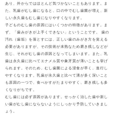
あり、外からではほとんど気づかないこともあります。ま
た、乳歯がむし歯になると、口の中でむし歯菌が増え、新
しい永久歯もむし歯になりやすくなります。
子どものむし歯の原因にはいくつかの特徴があります。ま
ず、「歯みがきが上手くできない」ということです。 歯の
汚れ（歯垢）を落とすには、正しい歯のみがき方を覚える
必要がありますが、その技術が未熟なため磨き残しなどが
生じ、それがむし歯の原因となってしまいます。また、乳
歯は永久歯に比べてエナメル質や象牙質が薄いことも挙げ
られます。そのため、むし歯菌による浸食が早く、進行し
やすくなります。乳歯が永久歯と比べて溝が多く深いこと
も原因の一つで、食べかすがたまりやすく、磨き残しも多
くなりがちです。
むし歯には必ず原因があります。せっかく治した歯や新し
い歯がむし歯にならないようにしっかり予防していきまし
ょう。