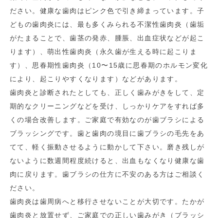
ださい。健康な歯肉はピンク色で引き締まっています。子
どもの歯肉炎には、最も多くみられる不潔性歯肉炎（歯垢
がたまることで、歯茎の発赤、腫脹、出血症状などが起こ
ります）、萌出性歯肉炎（永久歯が生える時に起こりま
す）、思春期性歯肉炎（10〜15歳に思春期のホルモン変化
により、起こりやすくなります）などがあります。
歯肉炎と診断されたとしても、正しく歯みがきをして、定
期的なクリーニングなどを受け、しっかりケアをすれば多
くの場合改善します。ご家庭で有効なのが歯ブラシによる
ブラッシングです。歯と歯肉の境目に歯ブラシの毛先をあ
てて、軽く振動させるように動かして下さい。磨き残しが
ないように数週間程度続けると、出血もなくなり健康な歯
肉に戻ります。歯ブラシの仕方に不安のある方はご相談く
ださい。
歯肉炎は歯周病へと移行させないことが大切です。たかが
歯肉炎と放置せず、ご家庭での正しい歯みがき（ブラッシ